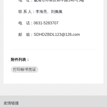
地
址：威海市环翠区和平路
148
号
5
楼
联
系
人：李海亮、刘佩佩
电
话：
0631-5283707
邮
箱：
SDHDZBDL123@126.com
附件列表：
打印标书凭证
友情链接