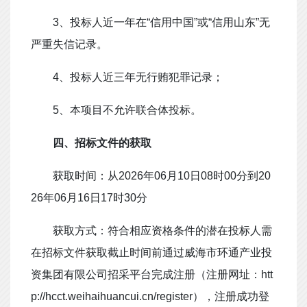
3
、投标人近一年在
“信用中国”或“信用山东”无
严重失信记录。
4
、投标人近三年无行贿犯罪记录；
5
、
本项目不允许联合体投标。
四
、
招标文件的获取
获取时间：从
2026
年
06
月
10
日
08
时
00
分到
20
26
年
06
月
16
日
17
时
30
分
获取方式：符合相应资格条件的潜在投标人需
在招标文件获取截止时间前通过威海市环通产业投
资集团有限公司招采平台完成注册（注册网址：
htt
p://hcct.weihaihuancui.cn/register
），注册成功登