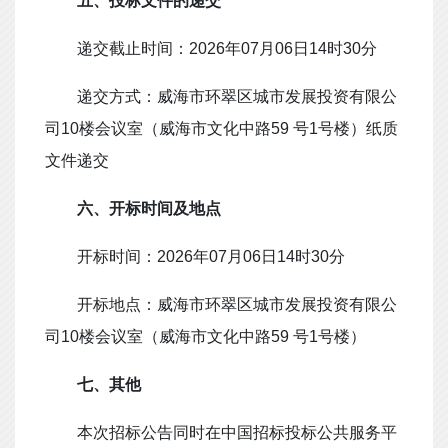
五
、
投标文件的递交
递交截止时间：
2026
年
07
月
06
日
14
时
30
分
递交方式：威海市环翠区城市发展投资有限公
司
10
楼会议室（威海市文化中路
59
号
1
号楼）纸质
文件递交
六
、开标时间及地点
开标时间：
2026
年
07
月
06
日
14
时
30
分
开标地点：威海市环翠区城市发展投资有限公
司
10
楼会议室（威海市文化中路
59
号
1
号楼）
七、
其他
本次招标公告同时在中国招标投标公共服务平