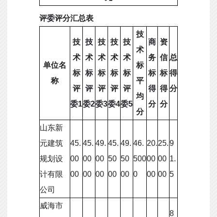
评委评分汇总表
技
技
技
技
技
技
商
资
术
术
术
术
术
术
务
信
总
单位名
标
标
标
标
标
标
标
标
得
称
平
评
评
评
评
评
得
得
分
均
委1
委2
委3
委4
委5
分
分
分
山东新
元建筑
45.
45.
49.
45.
49.
46.
20.
25.
9
规划设
00
00
00
50
50
500
00
00
1.
计有限
00
00
00
00
00
0
00
00
5
公司
威海市
8