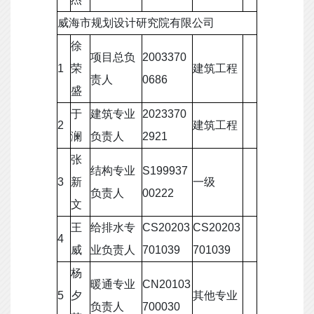
威海市规划设计研究院有限公司
徐
项目总负
2003370
1
荣
建筑工程
责人
0686
盛
于
建筑专业
2023370
2
建筑工程
澜
负责人
2921
张
结构专业
S199937
3
新
一级
负责人
00222
文
王
给排水专
CS20203
CS20203
4
威
业负责人
701039
701039
杨
暖通专业
CN20103
5
夕
其他专业
负责人
700030