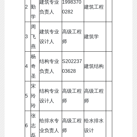
建筑专业
1998370
2
勤
建筑工程
负责人
0282
学
周
建筑专业
高级工程
3
飞
建筑学
设计人
师
燕
杨
结构专业
S202237
4
奇
建筑结构
负责人
03628
圣
宋
结构专业
高级工程
高级工程
5
玲
设计人
师
师
玲
张
给排水专
高级工程
给水排水
6
志
业负责人
师
设计
磊