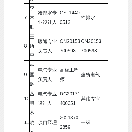
李
给排水专
CS11440
7
常
给排水
业设计人
0512
胜
王
暖通专业
CN20153
CN20153
8
所
负责人
700598
700598
平
林
电气专业
高级工程
9
国
建筑电气
负责人
师
辉
丛
电气专业
DG20171
10
其他专业
勇
设计人
400351
丛
2021370
11
晓
项目经理
一级
2359
杰