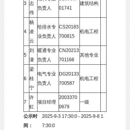
3
志
建筑结构
负责人
01741
伟
杨
给排水专
CS20183
4
凌
机电工程
业负责人
700815
云
刘
暖通专业
CN20213
5
其他专业
潇
负责人
701166
梁
电气专业
DG20133
6
桂
机电工程
负责人
700587
宁
许
2003370
7
项目经理
一级
虹
0679
公示时
2025-9-3 17:30:0 - 2025-9-8 1
间：
7:30:0