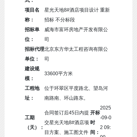
式：
项目名
星光天地8#酒店项目设计 重新
称：
招标 不分标段
招标单
威海市富环房地产开发有限公
位：
司
招标代理
北京东方华太工程咨询有限公
单位：
司
建设规
33600平方米
模：
工程地
位于环翠区平度路北、望岛河
址：
南路南、环山路东。
2025
合同签订后45日内提
开标
工期
-09-0
交星光天地8#酒店项
时
（天）：
2 09:
目方案、施工图文件
间：