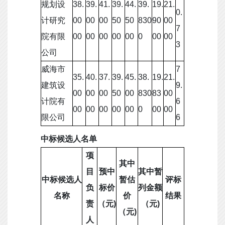
规划设
38.
39.
41.
39.
44.
39.
19.
21.
0.
计研究
00
00
00
50
50
830
90
00
7
院有限
00
00
00
00
00
0
00
00
3
公司
威海市
7
35.
40.
37.
39.
45.
38.
19.
21.
建筑设
9.
00
00
00
50
00
830
83
00
计院有
6
00
00
00
00
00
0
00
00
限公司
6
中标候选人名单
项
其中
目
预中
其中暂
中标候选人
暂估
评标
负
标价
列金额
名称
价
结果
责
（元)
（元)
（元)
人