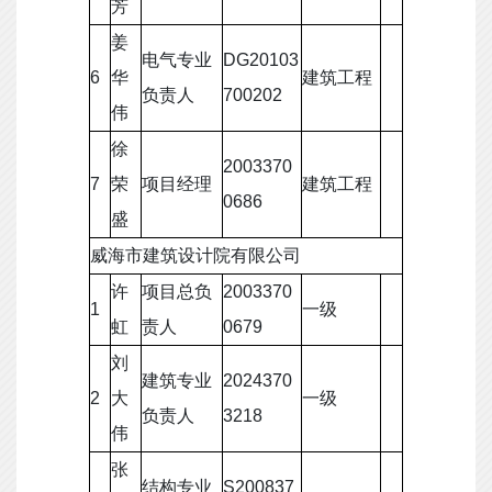
芳
姜
电气专业
DG20103
6
华
建筑工程
负责人
700202
伟
徐
2003370
7
荣
项目经理
建筑工程
0686
盛
威海市建筑设计院有限公司
许
项目总负
2003370
1
一级
虹
责人
0679
刘
建筑专业
2024370
2
大
一级
负责人
3218
伟
张
结构专业
S200837