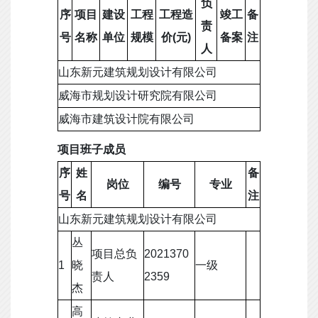
负
序
项目
建设
工程
工程造
竣工
备
责
号
名称
单位
规模
价(元)
备案
注
人
山东新元建筑规划设计有限公司
威海市规划设计研究院有限公司
威海市建筑设计院有限公司
项目班子成员
序
姓
备
岗位
编号
专业
号
名
注
山东新元建筑规划设计有限公司
丛
项目总负
2021370
1
晓
一级
责人
2359
杰
高