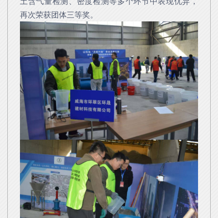
土含气量检测、密度检测等多个环节中表现优异，
再次荣获团体三等奖。