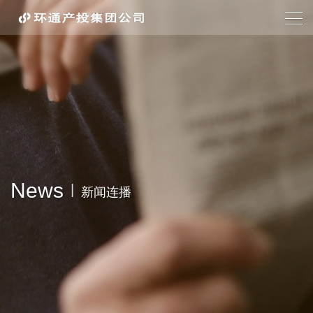
News
|
新闻连播